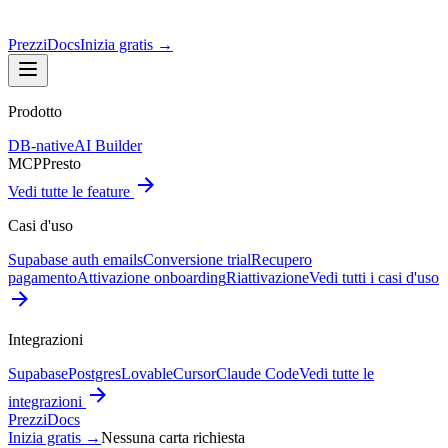
Prezzi
Docs
Inizia gratis
→
Prodotto
DB-native
AI Builder
MCP
Presto
Vedi tutte le feature
Casi d'uso
Supabase auth emails
Conversione trial
Recupero
pagamento
Attivazione onboarding
Riattivazione
Vedi tutti i casi d'uso
Integrazioni
Supabase
Postgres
Lovable
Cursor
Claude Code
Vedi tutte le
integrazioni
Prezzi
Docs
Inizia gratis
→
Nessuna carta richiesta