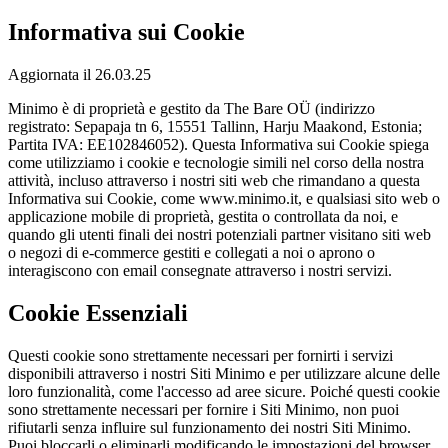
Informativa sui Cookie
Aggiornata il 26.03.25
Minimo è di proprietà e gestito da The Bare OÜ (indirizzo
registrato: Sepapaja tn 6, 15551 Tallinn, Harju Maakond, Estonia;
Partita IVA: EE102846052). Questa Informativa sui Cookie spiega
come utilizziamo i cookie e tecnologie simili nel corso della nostra
attività, incluso attraverso i nostri siti web che rimandano a questa
Informativa sui Cookie, come www.minimo.it, e qualsiasi sito web o
applicazione mobile di proprietà, gestita o controllata da noi, e
quando gli utenti finali dei nostri potenziali partner visitano siti web
o negozi di e-commerce gestiti e collegati a noi o aprono o
interagiscono con email consegnate attraverso i nostri servizi.
Cookie Essenziali
Questi cookie sono strettamente necessari per fornirti i servizi
disponibili attraverso i nostri Siti Minimo e per utilizzare alcune delle
loro funzionalità, come l'accesso ad aree sicure. Poiché questi cookie
sono strettamente necessari per fornire i Siti Minimo, non puoi
rifiutarli senza influire sul funzionamento dei nostri Siti Minimo.
Puoi bloccarli o eliminarli modificando le impostazioni del browser,