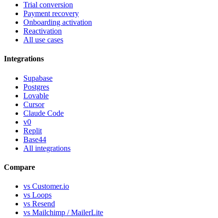
Trial conversion
Payment recovery
Onboarding activation
Reactivation
All use cases
Integrations
Supabase
Postgres
Lovable
Cursor
Claude Code
v0
Replit
Base44
All integrations
Compare
vs Customer.io
vs Loops
vs Resend
vs Mailchimp / MailerLite