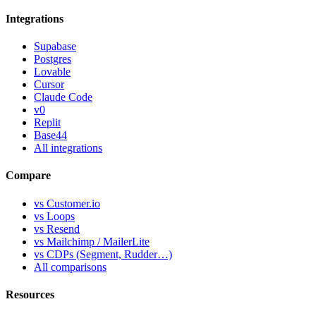
Integrations
Supabase
Postgres
Lovable
Cursor
Claude Code
v0
Replit
Base44
All integrations
Compare
vs Customer.io
vs Loops
vs Resend
vs Mailchimp / MailerLite
vs CDPs (Segment, Rudder…)
All comparisons
Resources