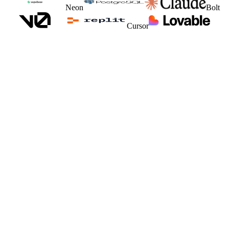
Neon
Bolt
Cursor
The old way
M
Mailchimp
Search contacts...
n8n
Webhook
Email
Update