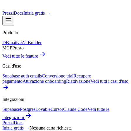
Prezzi
Docs
Inizia gratis
→
Prodotto
DB-native
AI Builder
MCP
Presto
Vedi tutte le feature
Casi d'uso
Supabase auth emails
Conversione trial
Recupero
pagamento
Attivazione onboarding
Riattivazione
Vedi tutti i casi d'uso
Integrazioni
Supabase
Postgres
Lovable
Cursor
Claude Code
Vedi tutte le
integrazioni
Prezzi
Docs
Inizia gratis
→
Nessuna carta richiesta