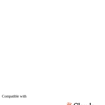
Elena Rossi
Mar 18, 2025
Form
frank@saas.dev
+1 408 555 0189
Pending
Frank Chen
Mar 18, 2025
API
grace@mail.com
+1 510 555 0176
✓ Valid
—
Mar 17, 2025
Form
hiro@company.jp
+81 3 5550 0155
✓ Valid
Hiro Tanaka
Mar 17, 2025
Supabase
Compatible with